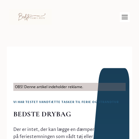
BEDSTE DRYBAG: VI HAR
TESTET VANDTÆTTE
TASKER TIL FERIE OG
OBS! Denne artikel indeholder reklame.
STRANDTUR
VI HAR TESTET VANDTÆTTE TASKER TIL FERIE OG STRANDTUR
Indsendt af
Lisbeth Nørgaard
|
maj 14, 2026
|
Ferie
|
BEDSTE DRYBAG
0
Der er intet, der kan lægge en dæmper
på feriestemningen som vådt tøj eller