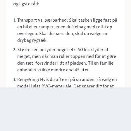
vigtigste råd:
Transport vs. bærbarhed:
Skal tasken ligge fast på
en bil eller camper, er en duffelbag med roll-top
overlegen. Skal du bære den, skal du vælge en
drybag rygsæk
.
Størrelsen betyder noget:
45-50 liter lyder af
meget, men når man ruller toppen ned for at gøre
den tæt, forsvinder lidt af pladsen. Til en familie
anbefaler vi ikke mindre end 45 liter.
Rengøring:
Hvis du ofte er på stranden, så vælg en
model i glat PVC-materiale. Det sparer dig for at
få det halve af stranden med hjem i bilen.
Uanset hvilken model du vælger, vil en god drybag
hurtigt blive en fast del af jeres pakkeliste!