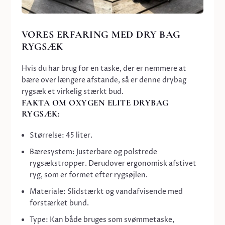
VORES ERFARING MED DRY BAG
RYGSÆK
Hvis du har brug for en taske, der er nemmere at
bære over længere afstande, så er denne
drybag
rygsæk
et virkelig stærkt bud.
FAKTA OM OXYGEN ELITE DRYBAG
RYGSÆK:
Størrelse:
45 liter.
Bæresystem:
Justerbare og polstrede
rygsækstropper. Derudover e
rgonomisk afstivet
ryg, som er formet efter rygsøjlen.
Materiale:
Slidstærkt og vandafvisende med
forstærket bund.
Type:
Kan både bruges som
svømmetaske
,