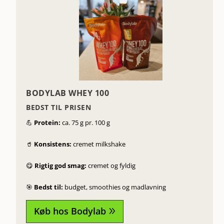
BODYLAB WHEY 100
BEDST TIL PRISEN
💪
Protein:
ca. 75 g pr. 100 g
🥤
Konsistens:
cremet milkshake
😋
Rigtig god smag:
cremet og fyldig
🎯
Bedst til:
budget, smoothies og madlavning
Køb hos Bodylab
9