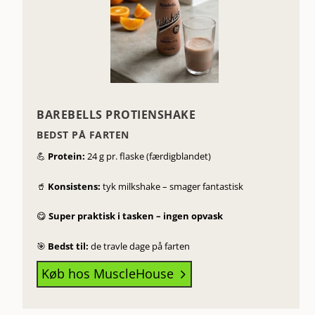
BAREBELLS PROTIENSHAKE
BEDST PÅ FARTEN
💪
Protein:
24 g pr. flaske (færdigblandet)
🥤
Konsistens:
tyk milkshake – smager fantastisk
😋
Super praktisk i tasken – ingen opvask
🎯
Bedst til:
de travle dage på farten
Køb hos MuscleHouse
5