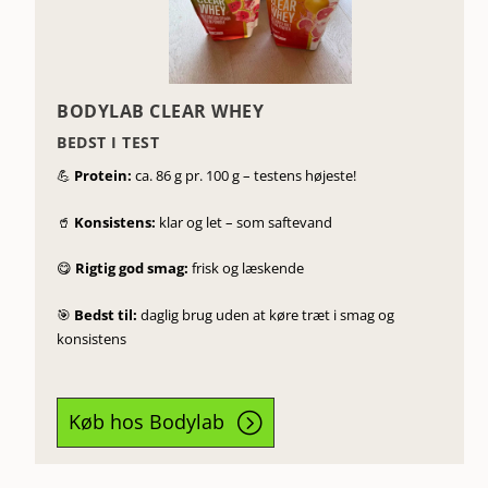
BODYLAB CLEAR WHEY
BEDST I TEST
💪
Protein:
ca. 86 g pr. 100 g – testens højeste!
🥤
Konsistens:
klar og let – som saftevand
😋
Rigtig god smag:
frisk og læskende
🎯
Bedst til:
daglig brug uden at køre træt i smag og
konsistens
Køb hos Bodylab
=