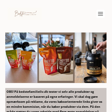
OBS! På bedstefamilieliv.dk tester vi selv alle produkter og
anmeldelserne er baseret på egne erfaringer. Vi skal dog gøre
opmærksom på reklame, da vores købsorienterede links giver os
en mindre kommision, når du køber produkter via dem. På den
måde støtter du vores arbejde med flere ægte anmeldelser på