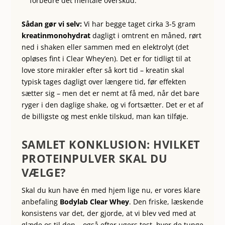
forbedre det mentale overskud.
Sådan gør vi selv:
Vi har begge taget cirka 3-5 gram
kreatinmonohydrat
dagligt i omtrent en måned, rørt
ned i shaken eller sammen med en elektrolyt (det
opløses fint i Clear Whey’en). Det er for tidligt til at
love store mirakler efter så kort tid – kreatin skal
typisk tages dagligt over længere tid, før effekten
sætter sig – men det er nemt at få med, når det bare
ryger i den daglige shake, og vi fortsætter. Det er et af
de billigste og mest enkle tilskud, man kan tilføje.
SAMLET KONKLUSION: HVILKET
PROTEINPULVER SKAL DU
VÆLGE?
Skal du kun have én med hjem lige nu, er vores klare
anbefaling
Bodylab Clear Whey
. Den friske, læskende
konsistens var det, der gjorde, at vi blev ved med at
glæde os til den – også efter ugers test, hvor de tunge