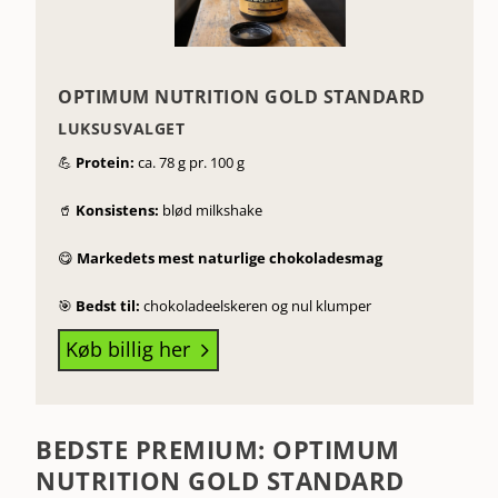
OPTIMUM NUTRITION GOLD STANDARD
LUKSUSVALGET
💪
Protein:
ca. 78 g pr. 100 g
🥤
Konsistens:
blød milkshake
😋
Markedets mest naturlige chokoladesmag
🎯
Bedst til:
chokoladeelskeren og nul klumper
Køb billig her
5
BEDSTE PREMIUM: OPTIMUM
NUTRITION GOLD STANDARD