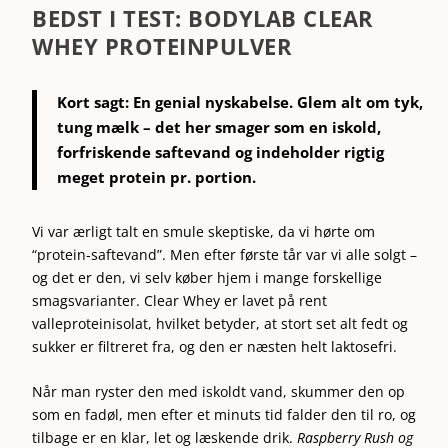
BEDST I TEST: BODYLAB CLEAR
WHEY PROTEINPULVER
Kort sagt:
En genial nyskabelse. Glem alt om tyk,
tung mælk – det her smager som en iskold,
forfriskende saftevand og indeholder rigtig
meget protein pr. portion.
Vi var ærligt talt en smule skeptiske, da vi hørte om
“protein-saftevand”. Men efter første tår var vi alle solgt –
og det er den, vi selv køber hjem i mange forskellige
smagsvarianter. Clear Whey er lavet på rent
valleproteinisolat, hvilket betyder, at stort set alt fedt og
sukker er filtreret fra, og den er næsten helt laktosefri.
Når man ryster den med iskoldt vand, skummer den op
som en fadøl, men efter et minuts tid falder den til ro, og
tilbage er en klar, let og læskende drik.
Raspberry Rush og