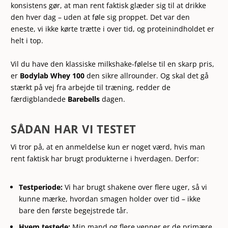
konsistens gør, at man rent faktisk glæder sig til at drikke
den hver dag – uden at føle sig proppet. Det var den
eneste, vi ikke kørte trætte i over tid, og proteinindholdet er
helt i top.
Vil du have den klassiske milkshake-følelse til en skarp pris,
er
Bodylab Whey 100
den sikre allrounder. Og skal det gå
stærkt på vej fra arbejde til træning, redder de
færdigblandede
Barebells
dagen.
SÅDAN HAR VI TESTET
Vi tror på, at en anmeldelse kun er noget værd, hvis man
rent faktisk har brugt produkterne i hverdagen. Derfor:
Testperiode:
Vi har brugt shakene over flere uger, så vi
kunne mærke, hvordan smagen holder over tid – ikke
bare den første begejstrede tår.
Hvem testede:
Min mand og flere venner er de primære