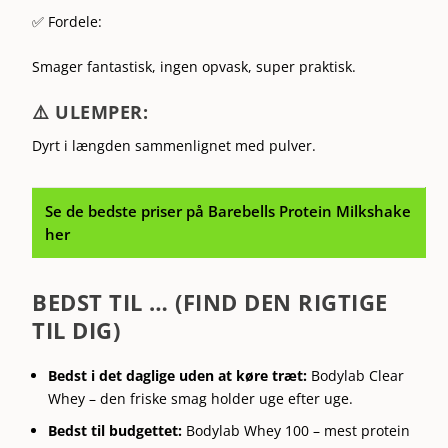
✅ Fordele:
Smager fantastisk, ingen opvask, super praktisk.
⚠️ ULEMPER:
Dyrt i længden sammenlignet med pulver.
Se de bedste priser på
Barebells Protein Milkshake
her
BEDST TIL … (FIND DEN RIGTIGE
TIL DIG)
Bedst i det daglige uden at køre træt:
Bodylab Clear
Whey – den friske smag holder uge efter uge.
Bedst til budgettet:
Bodylab Whey 100 – mest protein