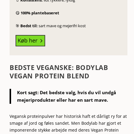
🥤
Konsistens:
lidt tykkere, fyldig
😋
100% plantebaseret
🎯
Bedst til:
sart mave og mejerifri kost
Køb her
5
BEDSTE VEGANSKE: BODYLAB
VEGAN PROTEIN BLEND
Kort sagt:
Det bedste valg, hvis du vil undgå
mejeriprodukter eller har en sart mave.
Vegansk proteinpulver har historisk haft et dårligt ry for at
smage af jord og føles sandet. Men Bodylab har gjort et
imponerende stykke arbejde med deres Vegan Protein