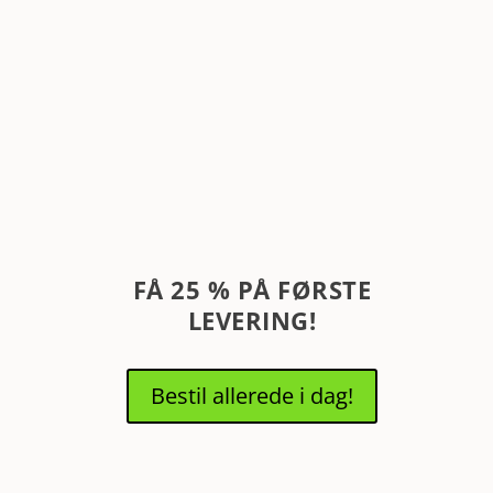
kundeservice, der formåede at løse problemet på bedste
vis..
CLAUS
Vertificeret kunde hos
Aarstiderne
FÅ 25 % PÅ FØRSTE
LEVERING!
Bestil allerede i dag!