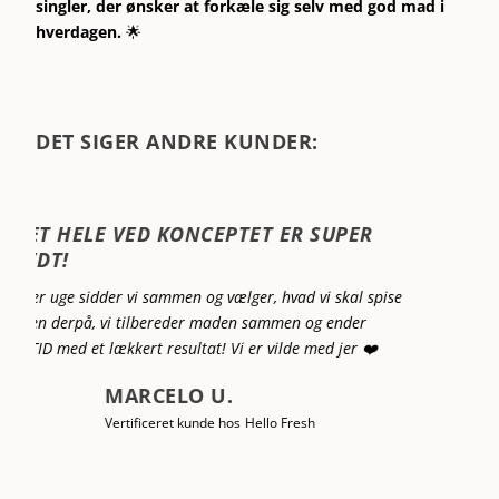
singler, der ønsker at forkæle sig selv med god mad i
hverdagen.
🌟
DET SIGER ANDRE KUNDER:
MADEN HAR EN DEJLIG OG ANDERLEDES
SMAG
Salaterne og grøntsagerne er dejlig friske med
anderledes ingredienser, end dem vi plejer at bruge og
de er godt krydret.
Fisk og kød er af bedre kvalitet end i
supermarkederne.
God inspiration til dagene uden Hello Fresh mad.
SUSANNE P.
Vertificeret kunde hos
Hello Fresh