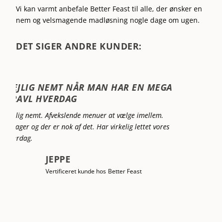
Vi kan varmt anbefale Better Feast til alle, der ønsker en
nem og velsmagende madløsning nogle dage om ugen.
DET SIGER ANDRE KUNDER:
DET ER LÆKKERT VELSMAGENDE MAD
Det er lækkert velsmagende mad, der er nemt at lave og
virkelig tidsbesparende. Det gør at der er mere
kvalitetstid i familien.
KAROLINE
Vertificeret kunde hos
Better Feast