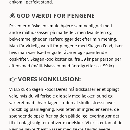
ankom i perfekt stand.
💰 GOD VÆRDI FOR PENGENE
Prisen er måske en smule højere sammenlignet med
andre måltidskasser på markedet, men kvaliteten og
bekvemmeligheden retfærdiggør det efter min mening.
Man får virkelig værdi for pengene med Skagen Food, især
hvis man værdsætter gode råvarer og spændende
opskrifter.
SkagenFood koster ca. fra 39 kr per person per
aftensmad (måltidskassen med færdigretter ca. 59 kr).
👉
VORES KONKLUSION:
Vi ELSKER Skagen Food! Deres måltidskasser er et oplagt
valg, hvis du vil forkæle dig selv med lækker, sund og
varieret mad i hverdagen – uden at skulle stresse over
indkøb og planlægning. Kvaliteten af ingredienserne, de
spændende opskrifter og den pålidelige levering gør det
til et oplagt valg for enhver madelsker. Vi er især fan af de
kæmpe lækre “heat” kasser med lækre færdiglavede