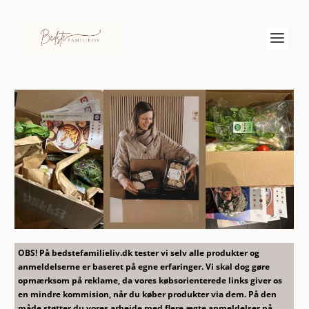
OBS! På bedstefamilieliv.dk tester vi selv alle produkter og
anmeldelserne er baseret på egne erfaringer. Vi skal dog gøre
opmærksom på reklame, da vores købsorienterede links giver os
en mindre kommision, når du køber produkter via dem. På den
måde støtter du vores arbejde med flere ægte anmeldelser på