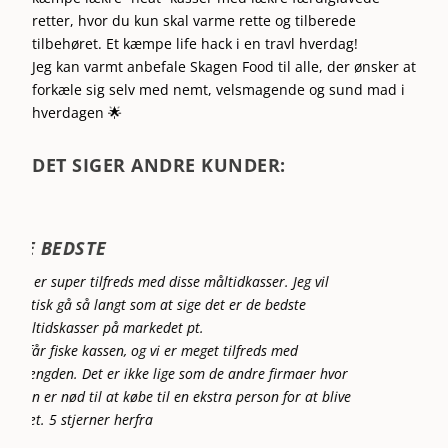
retter, hvor du kun skal varme rette og tilberede
tilbehøret. Et kæmpe life hack i en travl hverdag!
Jeg kan varmt anbefale Skagen Food til alle, der ønsker at
forkæle sig selv med nemt, velsmagende og sund mad i
hverdagen 🌟
DET SIGER ANDRE KUNDER:
BEDSTE MÅLTIDSKASSE PÅ MARKEDET
Fantastisk lækker mad – vi glæder os hver 2. uge, hvor
der kommer en kasse, direkte leveret foran døren med
masser af frisk fisk og andre skønne råvarer. Absolut
bedste måltidskasse på markedet.
LAILA C.
Vertificeret kunde hos
SkagenFood