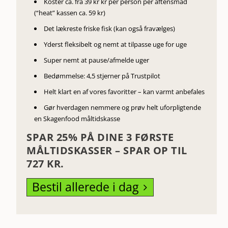
Koster ca
. fra 39 kr kr per person per aftensmad
(“heat” kassen ca. 59 kr)
Det lækreste friske fisk (kan også fravælges)
Yderst fleksibelt og nemt at tilpasse uge for uge
Super nemt at pause/afmelde uger
Bedømmelse: 4,5 stjerner på Trustpilot
Helt klart en af vores favoritter – kan varmt anbefales
Gør hverdagen nemmere og prøv helt uforpligtende
en Skagenfood måltidskasse
SPAR 25% PÅ DINE 3 FØRSTE
MÅLTIDSKASSER – SPAR OP TIL
727 KR.
Bestil allerede i dag
5