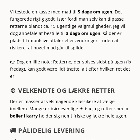
Vi testede en kasse med mad til
5 dage om ugen
. Det
fungerede rigtig godt, især fordi man selv kan tilpasse
retterne blandt ca. 15 ugentlige valgmuligheder. Jeg vil
dog anbefale at bestille til
3 dage om ugen
, så der er
plads til impulsive aftaler eller ændringer – uden at
risikere, at noget mad går til spilde.
👉 Dog en lille note: Retterne, der spises sidst på ugen (fx
fredag), kan godt være lidt trætte, alt efter hvilken ret det
er.
🍲 VELKENDTE OG LÆKRE RETTER
Der er masser af velsmagende klassikere at vælge
imellem. Mange er børnevenlige 👨‍👩‍👧, og retter som fx
boller i karry
holder sig nemt friske og lækre hele ugen.
🚚 PÅLIDELIG LEVERING