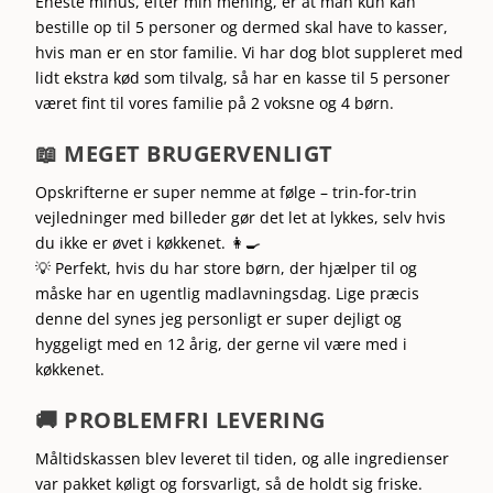
Eneste minus, efter min mening, er at man kun kan
bestille op til 5 personer og dermed skal have to kasser,
hvis man er en stor familie. Vi har dog blot suppleret med
lidt ekstra kød som tilvalg, så har en kasse til 5 personer
været fint til vores familie på 2 voksne og 4 børn.
📖 MEGET BRUGERVENLIGT
Opskrifterne er super nemme at følge – trin-for-trin
vejledninger med billeder gør det let at lykkes, selv hvis
du ikke er øvet i køkkenet. 👩‍🍳
💡 Perfekt, hvis du har store børn, der hjælper til og
måske har en ugentlig madlavningsdag. Lige præcis
denne del synes jeg personligt er super dejligt og
hyggeligt med en 12 årig, der gerne vil være med i
køkkenet.
🚚 PROBLEMFRI LEVERING
Måltidskassen blev leveret til tiden, og alle ingredienser
var pakket køligt og forsvarligt, så de holdt sig friske.