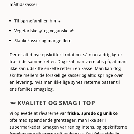
måltidskasser:
Til børnefamilier 👨‍👩‍👧
Vegetariske 🌿 og veganske 🌱
Slankekasser og mange flere
Der er altid nye opskrifter i rotation, så man aldrig kører
træt i de samme retter. Dog skal man være obs på, at man
ikke kan udskifte enkelte retter i en kasse. Man kan dog
skrifte mellem de forskellige kasser og altid springe over
en levering, hvis man ikke lige synes retterne passer til
ens famlies smagsløg.
🥕 KVALITET OG SMAG I TOP
Vi oplevede at råvarerne var
friske, sprøde og unikke
–
ofte med spændende grøntsager, man ikke ser i
supermarkedet. Smagen var ren og intens, og opskrifterne
fremhævede råvarerne på bedste vis. Det føles virkelig