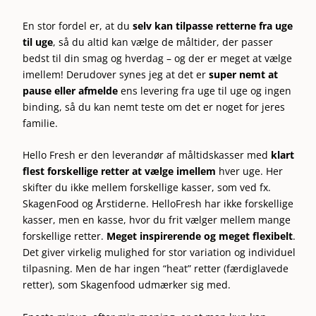
En stor fordel er, at du
selv kan tilpasse retterne fra uge
til uge
, så du altid kan vælge de måltider, der passer
bedst til din smag og hverdag – og der er meget at vælge
imellem! Derudover synes jeg at det er
super nemt at
pause eller afmelde
ens levering fra uge til uge og ingen
binding, så du kan nemt teste om det er noget for jeres
familie.
Hello Fresh er den leverandør af måltidskasser med
klart
flest forskellige retter at vælge imellem
hver uge. Her
skifter du ikke mellem forskellige kasser, som ved fx.
SkagenFood og Årstiderne. HelloFresh har ikke forskellige
kasser, men en kasse, hvor du frit vælger mellem mange
forskellige retter.
Meget inspirerende og meget flexibelt
.
Det giver virkelig mulighed for stor variation og individuel
tilpasning. Men de har ingen “heat” retter (færdiglavede
retter), som Skagenfood udmærker sig med.