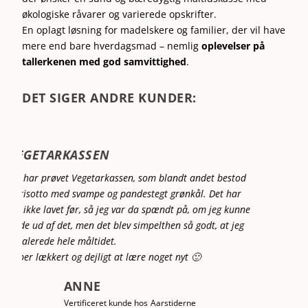
økologiske råvarer og varierede opskrifter.
En oplagt løsning for madelskere og familier, der vil have
mere end bare hverdagsmad – nemlig
oplevelser på
tallerkenen med god samvittighed
.
DET SIGER ANDRE KUNDER:
GODE RÅVARER OG KOMPETENT
KUNDESERVICE
Jeg har gennem flere år fået måltidskasser fra
Årstiderne og har generelt været rigtigt godt tilfreds
med både råvarer og opskrifter.
Leveringen har der ikke været problemer med, bortset
lige fra i dag, hvor jeg fik en kasse æbler i stedet for min
sædvanlige måltidskasse. Det blev dog hurtigt rettet via
kundeservice, så kasserne blev byttet om senere på
dagen. Flot at møde en kompetent og venlig