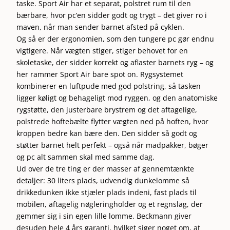
taske. Sport Air har et separat, polstret rum til den
bærbare, hvor pc’en sidder godt og trygt – det giver ro i
maven, når man sender barnet afsted på cyklen.
Og så er der ergonomien, som den tungere pc gør endnu
vigtigere. Når vægten stiger, stiger behovet for en
skoletaske, der sidder korrekt og aflaster barnets ryg – og
her rammer Sport Air bare spot on. Rygsystemet
kombinerer en luftpude med god polstring, så tasken
ligger køligt og behageligt mod ryggen, og den anatomiske
rygstøtte, den justerbare brystrem og det aftagelige,
polstrede hoftebælte flytter vægten ned på hoften, hvor
kroppen bedre kan bære den. Den sidder så godt og
støtter barnet helt perfekt – også når madpakker, bøger
og pc alt sammen skal med samme dag.
Ud over de tre ting er der masser af gennemtænkte
detaljer: 30 liters plads, udvendig dunkelomme så
drikkedunken ikke stjæler plads indeni, fast plads til
mobilen, aftagelig nøgleringholder og et regnslag, der
gemmer sig i sin egen lille lomme. Beckmann giver
desuden hele 4 års garanti, hvilket siger noget om, at