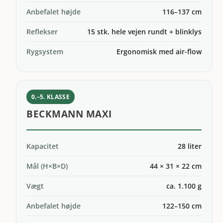
Anbefalet højde
116–137 cm
Reflekser
15 stk. hele vejen rundt + blinklys
Rygsystem
Ergonomisk med air-flow
0.–5. KLASSE
BECKMANN MAXI
Kapacitet
28 liter
Mål (H×B×D)
44 × 31 × 22 cm
Vægt
ca. 1.100 g
Anbefalet højde
122–150 cm