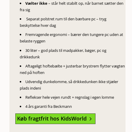
Vælter ikke
– står helt stabilt op, når barnet sætter den
fra sig
Separat polstret rum til den bærbare pc – tryg
beskyttelse hver dag
Fremragende ergonomi – bærer den tungere pc uden at
belaste ryggen
30 liter – god plads til madpakker, bøger, pc og
drikkedunk
Aftageligt hoftebælte + justerbar brystrem flytter vægten
ned på hoften
Udvendig dunkelomme, så drikkedunken ikke stjæler
plads indeni
Reflekser hele vejen rundt + regnslag i egen lomme
4 års garanti fra Beckmann
Køb fragtfrit hos KidsWorld
5