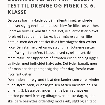
TEST TIL DRENGE OG PIGER I 3.-6.
KLASSE
Da
vores barn
rykkede op på mellemtrinnet, ændrede
behovet sig og Beckmann Classic blev for lille. Det var her,
Sport Air virkelig kom til sin ret. Det, vi allermest er blevet
forelsket i ved den her taske, lyder måske som en lille
detalje, men det er det slet ikke i hverdagen:
den vælter
ikke.
Den står helt ret op og stabilt, når børnene sætter
den fra sig – i entréen, i klassen, ved cykelstativet. Ikke
mere taske, der tipper om på fronten eller siden og ligger
og flyder med indholdet halvt ude. Det lyder banalt, men
når man ser det gentage sig dag efter dag, forstår man,
hvor rart det er.
Den anden store grund til, at den lander som vores vinder
til de større børn, er beskyttelsen af den bærbare pc. Fra
omkring 3. klasse begynder mange børn at have en
bærbar pc med frem og tilbage hver eneste dag, og den
skal bare beskyttes ordentligt mod skub, stød og en tabt