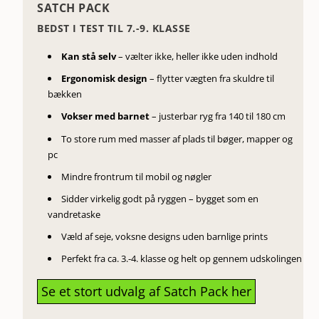
SATCH PACK
BEDST I TEST TIL 7.-9. KLASSE
Kan stå selv
– vælter ikke,
heller ikke uden
indhold
Ergonomisk design
– flytter
vægten fra skuldre
til
bækken
Vokser
med barnet
–
justerbar ryg fra 140
til 180 cm
To store rum
med masser af
plads til bøger,
mapper og
pc
Mindre frontrum
til mobil og
nøgler
Sidder
virkelig godt på
ryggen – bygget som
en
vandretaske
Væld af
seje, voksne
designs uden
barnlige prints
Perfekt fra
ca. 3.-4.
klasse og helt op
gennem udskolingen
Se et stort udvalg af Satch Pack her