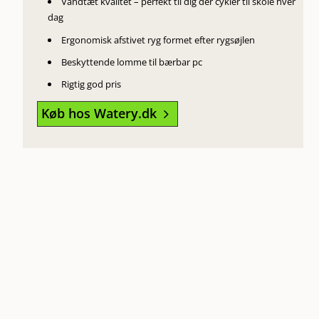
Vandtæt kvalitet – perfekt til dig der cykler til skole hver
dag
Ergonomisk afstivet ryg formet efter rygsøjlen
Beskyttende lomme til bærbar pc
Rigtig god pris
Køb hos Watery.dk
5