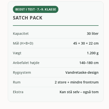
BEDST I TEST · 7.–9. KLASSE
SATCH PACK
Kapacitet
30 liter
Mål (H×B×D)
45 × 30 × 22 cm
Vægt
1.200 g
Anbefalet højde
140–180 cm
Rygsystem
Vandretaske-design
Rum
2 store + mindre frontrum
Ekstra
Kan stå selv – også tom