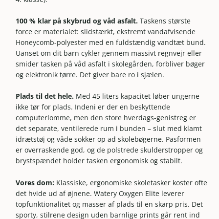
100 % klar på skybrud og våd asfalt.
Taskens største
force er materialet: slidstærkt, ekstremt vandafvisende
Honeycomb-polyester med en fuldstændig vandtæt bund.
Uanset om dit barn cykler gennem massivt regnvejr eller
smider tasken på våd asfalt i skolegården, forbliver bøger
og elektronik tørre. Det giver bare ro i sjælen.
Plads til det hele.
Med 45 liters kapacitet løber ungerne
ikke tør for plads. Indeni er der en beskyttende
computerlomme, men den store hverdags-genistreg er
det separate, ventilerede rum i bunden – slut med klamt
idrætstøj og våde sokker op ad skolebøgerne. Pasformen
er overraskende god, og de polstrede skulderstropper og
brystspændet holder tasken ergonomisk og stabilt.
Vores dom:
Klassiske, ergonomiske skoletasker koster ofte
det hvide ud af øjnene. Watery Oxygen Elite leverer
topfunktionalitet og masser af plads til en skarp pris. Det
sporty, stilrene design uden barnlige prints går rent ind