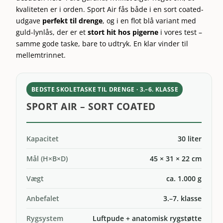
kvaliteten er i orden. Sport Air
fås
både i en
sort coated-
udgave
perfekt til drenge
, og i
en flot
blå variant med
guld-lynlås
, der er
et
stort hit hos
pigerne
i vores test –
samme
gode taske, bare
to udtryk. En
klar vinder til
mellemtrinnet.
BEDSTE SKOLETASKE TIL DRENGE · 3.–6. KLASSE
SPORT AIR – SORT COATED
Kapacitet
30 liter
Mål (H×B×D)
45 × 31 × 22 cm
Vægt
ca. 1.000 g
Anbefalet
3.–7. klasse
Rygsystem
Luftpude + anatomisk rygstøtte