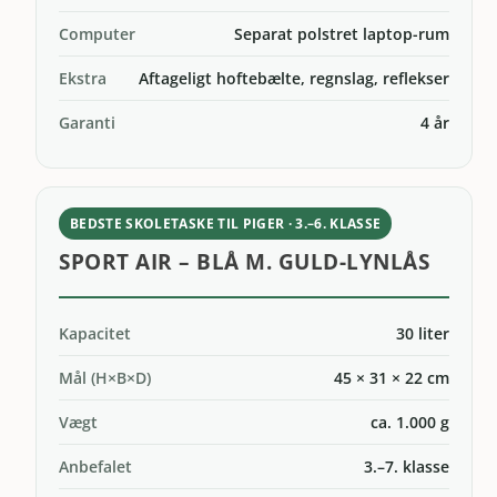
Computer
Separat polstret laptop-rum
Ekstra
Aftageligt hoftebælte, regnslag, reflekser
Garanti
4 år
BEDSTE SKOLETASKE TIL PIGER · 3.–6. KLASSE
SPORT AIR – BLÅ M. GULD-LYNLÅS
Kapacitet
30 liter
Mål (H×B×D)
45 × 31 × 22 cm
Vægt
ca. 1.000 g
Anbefalet
3.–7. klasse