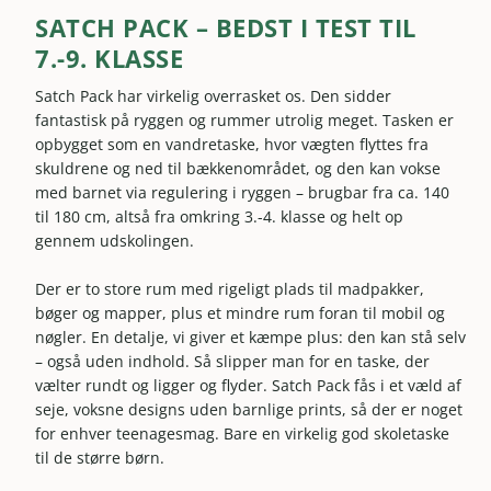
SATCH PACK – BEDST I TEST TIL
7.-9. KLASSE
Satch Pack har virkelig overrasket os. Den sidder
fantastisk på ryggen og rummer utrolig meget. Tasken er
opbygget som en vandretaske, hvor vægten flyttes fra
skuldrene og ned til bækkenområdet, og den kan vokse
med barnet via regulering i ryggen – brugbar fra ca. 140
til 180 cm, altså fra omkring 3.-4. klasse og helt op
gennem udskolingen.
Der er to store rum med rigeligt plads til madpakker,
bøger og mapper, plus et mindre rum foran til mobil og
nøgler. En detalje, vi giver et kæmpe plus: den kan stå selv
– også uden indhold. Så slipper man for en taske, der
vælter rundt og ligger og flyder. Satch Pack fås i et væld af
seje, voksne designs uden barnlige prints, så der er noget
for enhver teenagesmag. Bare en virkelig god skoletaske
til de større børn.