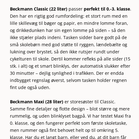
Beckmann Classic (22 liter)
passer
perfekt til 0.-3. klasse
.
Den har en rigtig god rumfordeling: et stort rum med en
lille skillevæg til bøger og papir, en mindre lomme foran,
og drikkedunken har sin egen lomme på siden – så den
ikke stjæler plads indeni. Tasken sidder bare godt på de
små skolebørn med god støtte til ryggen, lændebælte og
lukning over brystet, så den ikke rutsjer rundt under
cykelturen til skole. Dertil kommer refleks på alle sider (15
stk. i alt) og et smart blinklys, der automatisk slukker efter
30 minutter – dejlig synlighed i trafikken. Der er endda
indbygget regnslag øverst, selvom tasken holder regnen
fint ude også uden.
Beckmann Maxi (28 liter)
er storesøster til Classic.
Samme fine detaljer og flotte design – blot større og mere
rummelig, og uden blinklyset bagpå. Vi har testet Maxi fra
0. klasse, og den fungerer perfekt som første skoletaske,
men rummer også fint behovet helt op til omkring 5.
klasse. Har du et langt barn, eller ved du, at dit barn får