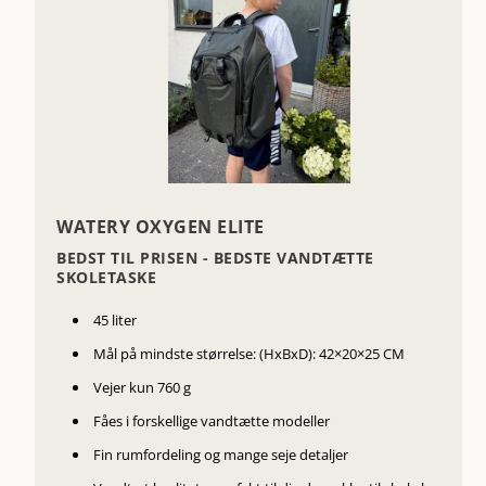
WATERY OXYGEN ELITE
BEDST TIL PRISEN - BEDSTE VANDTÆTTE
SKOLETASKE
45 liter
Mål på mindste størrelse: (HxBxD):
42×20×25 CM
Vejer kun 760 g
Fåes i forskellige vandtætte modeller
Fin rumfordeling og mange seje detaljer