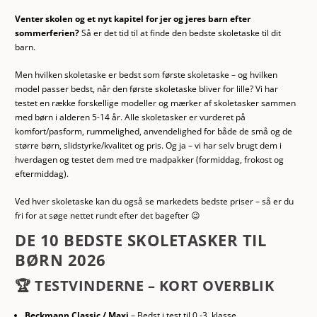
Venter skolen og et nyt kapitel for jer og jeres barn efter
sommerferien?
Så er det tid til at finde den bedste skoletaske til dit
barn.
Men hvilken skoletaske er bedst som første skoletaske – og hvilken
model passer bedst, når den første skoletaske bliver for lille? Vi har
testet en række forskellige modeller og mærker af skoletasker sammen
med børn i alderen 5-14 år. Alle skoletasker er vurderet på
komfort/pasform, rummelighed, anvendelighed for både de små og de
større børn, slidstyrke/kvalitet og pris. Og ja – vi har selv brugt dem i
hverdagen og testet dem med tre madpakker (formiddag, frokost og
eftermiddag).
Ved hver skoletaske kan du også se markedets bedste priser – så er du
fri for at søge nettet rundt efter det bagefter 😉
DE 10 BEDSTE SKOLETASKER TIL
BØRN 2026
🏆 TESTVINDERNE – KORT OVERBLIK
Beckmann Classic / Maxi
– Bedst i test til 0.-3. klasse