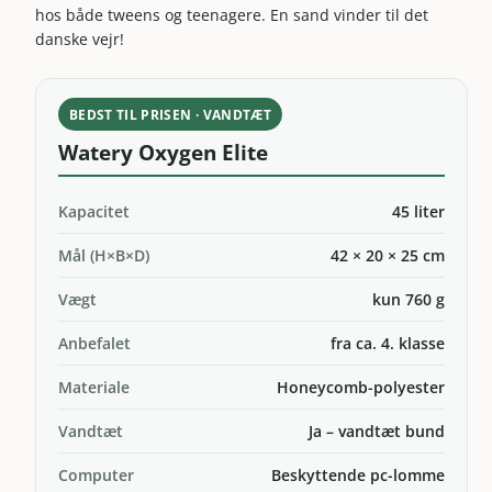
hos både tweens og teenagere. En sand vinder til det
danske vejr!
BEDST TIL PRISEN · VANDTÆT
Watery Oxygen Elite
Kapacitet
45 liter
Mål (H×B×D)
42 × 20 × 25 cm
Vægt
kun 760 g
Anbefalet
fra ca. 4. klasse
Materiale
Honeycomb-polyester
Vandtæt
Ja – vandtæt bund
Computer
Beskyttende pc-lomme