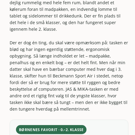
dejlig rummelig med hele fem rum, blandt andet et
kølerum foran til madpakken, en indvendig lomme til
tablet og sidelommer til drikkedunk. Der er fin plads til
det hele i de små klasser, og den har fungeret super
igennem hele 2. klasse.
Der er dog én ting, du skal være opmærksom på: tasken er
blød og har ingen egentlig støttende, ergonomisk
opbygning. Så længe indholdet er let – madpakke,
penalhus og en enkelt bog – er det helt fint. Men når min
datter skal have en bærbar computer med hver dag i 3.
klasse, skifter hun til Beckmann Sport Air i stedet, netop
fordi der så er brug for mere støtte til ryggen og bedre
beskyttelse af computeren. JAS & MIKA-tasken er med
andre ord et rigtig fint valg til de yngste klasser, hvor
tasken ikke skal bære så tungt – men den er ikke bygget til
den tungere hverdag på mellemtrinnet.
BØRNENES FAVORIT · 0.–2. KLASSE