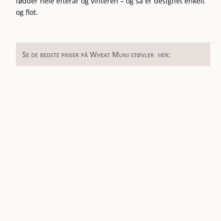
fødder hele efterår og vinteren – og så er designet enkelt
og flot.
Se de bedste priser på Wheat Muni støvler her: