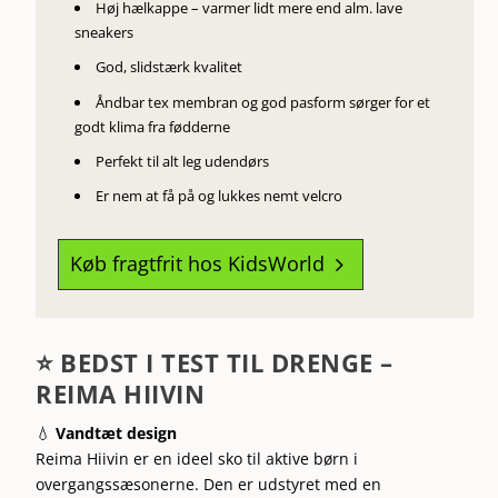
Høj hælkappe – varmer lidt mere end alm. lave
sneakers
God, slidstærk kvalitet
Åndbar tex membran og god pasform sørger for et
godt klima fra fødderne
Perfekt til alt leg udendørs
Er nem at få på og lukkes nemt velcro
Køb fragtfrit hos KidsWorld
5
⭐ BEDST I TEST TIL DRENGE –
REIMA HIIVIN
💧
Vandtæt design
Reima Hiivin er en ideel sko til aktive børn i
overgangssæsonerne. Den er udstyret med en