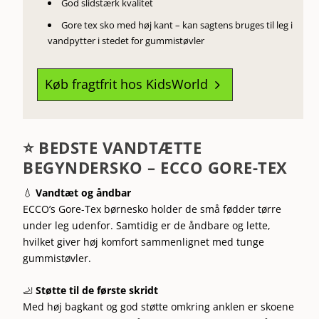
God slidstærk kvalitet
Gore tex sko med høj kant – kan sagtens bruges til leg i
vandpytter i stedet for gummistøvler
Køb fragtfrit hos KidsWorld
5
⭐ BEDSTE VANDTÆTTE
BEGYNDERSKO – ECCO GORE-TEX
💧
Vandtæt og åndbar
ECCO’s Gore-Tex børnesko holder de små fødder tørre
under leg udenfor. Samtidig er de åndbare og lette,
hvilket giver høj komfort sammenlignet med tunge
gummistøvler.
🦶
Støtte til de første skridt
Med høj bagkant og god støtte omkring anklen er skoene