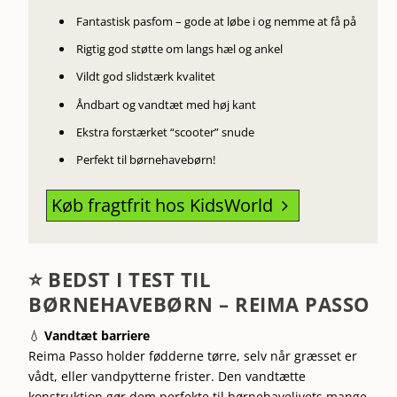
Fantastisk pasfom – gode at løbe i og nemme at få på
Rigtig god støtte om langs hæl og ankel
Vildt god slidstærk kvalitet
Åndbart og vandtæt med høj kant
Ekstra forstærket “scooter” snude
Perfekt til børnehavebørn!
Køb fragtfrit hos KidsWorld
5
⭐ BEDST I TEST TIL
BØRNEHAVEBØRN – REIMA PASSO
💧
Vandtæt barriere
Reima Passo holder fødderne tørre, selv når græsset er
vådt, eller vandpytterne frister. Den vandtætte
konstruktion gør dem perfekte til børnehavelivets mange