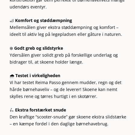
udendørs eventyr.
🦶
Komfort og støddæmpning
Mellemsålen giver ekstra støddæmpning og komfort –
ideelt til aktiv leg på legepladsen eller gåture i naturen.
❄️
Godt greb og slidstyrke
Ydersålen giver solidt greb på forskellige underlag og
bidrager til, at skoene holder længe.
🌧️
Testet i virkeligheden
Vi har testet Reima Passo gennem mudder, regn og det
hårde børnehaveliv – og de leverer! Skoene kan nemt
skylles rene og tørres hurtigt i en skotørrer.
🛴
Ekstra forstærket snude
Den kraftige “scooter-snude” gør skoene ekstra slidstærke
– en kæmpe fordel i den daglige børnehavebrug.