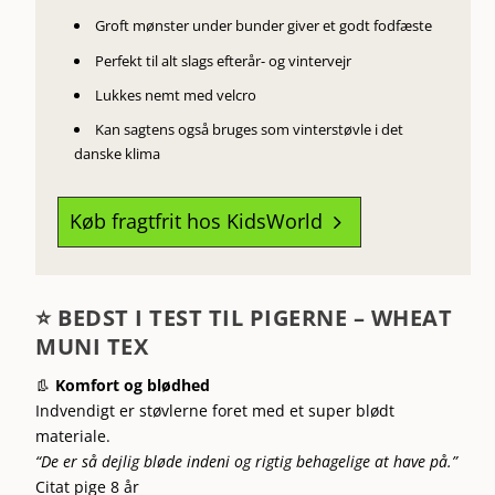
Groft mønster under bunder giver et godt fodfæste
Perfekt til alt slags efterår- og vintervejr
Lukkes nemt med velcro
Kan sagtens også bruges som vinterstøvle i det
danske klima
Køb fragtfrit hos KidsWorld
5
⭐ BEDST I TEST TIL PIGERNE – WHEAT
MUNI TEX
👢
Komfort og blødhed
Indvendigt er støvlerne foret med et super blødt
materiale.
“De er så dejlig bløde indeni og rigtig behagelige at have på.”
Citat pige 8 år