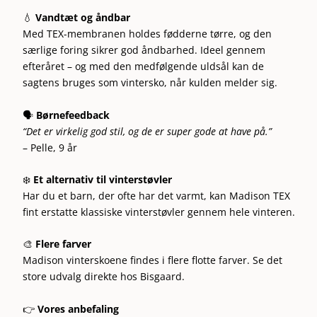
💧
Vandtæt og åndbar
Med TEX-membranen holdes fødderne tørre, og den
særlige foring sikrer god åndbarhed. Ideel gennem
efteråret – og med den medfølgende uldsål kan de
sagtens bruges som vintersko, når kulden melder sig.
🗣️
Børnefeedback
“Det er virkelig god stil, og de er super gode at have på.”
– Pelle, 9 år
❄️
Et alternativ til vinterstøvler
Har du et barn, der ofte har det varmt, kan Madison TEX
fint erstatte klassiske vinterstøvler gennem hele vinteren.
🎨
Flere farver
Madison vinterskoene findes i flere flotte farver. Se det
store udvalg direkte hos Bisgaard.
👉
Vores anbefaling