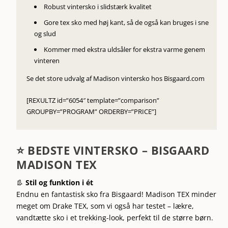
Robust vintersko i slidstærk kvalitet
Gore tex sko med høj kant, så de også kan bruges i sne
og slud
Kommer med ekstra uldsåler for ekstra varme genem
vinteren
Se det store udvalg af Madison vintersko hos Bisgaard.com
[REXULTZ id=”6054″ template=”comparison”
GROUPBY=”PROGRAM” ORDERBY=”PRICE”]
⭐ BEDSTE VINTERSKO – BISGAARD
MADISON TEX
👢
Stil og funktion i ét
Endnu en fantastisk sko fra Bisgaard! Madison TEX minder
meget om Drake TEX, som vi også har testet – lækre,
vandtætte sko i et trekking-look, perfekt til de større børn.