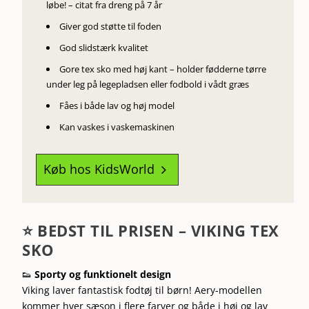
løbe! – citat fra dreng på 7 år
Giver god støtte til foden
God slidstærk kvalitet
Gore tex sko med høj kant – holder fødderne tørre
under leg på legepladsen eller fodbold i vådt græs
Fåes i både lav og høj model
Kan vaskes i vaskemaskinen
Køb hos KidsWorld
5
⭐ BEDST TIL PRISEN – VIKING TEX
SKO
👟
Sporty og funktionelt design
Viking laver fantastisk fodtøj til børn! Aery-modellen
kommer hver sæson i flere farver og både i høj og lav