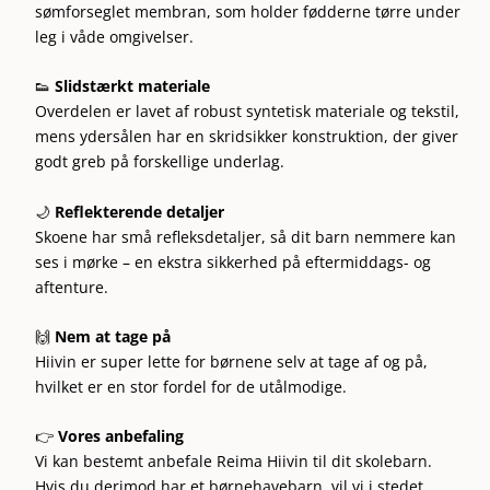
sømforseglet membran, som holder fødderne tørre under
leg i våde omgivelser.
👟
Slidstærkt materiale
Overdelen er lavet af robust syntetisk materiale og tekstil,
mens ydersålen har en skridsikker konstruktion, der giver
godt greb på forskellige underlag.
🌙
Reflekterende detaljer
Skoene har små refleksdetaljer, så dit barn nemmere kan
ses i mørke – en ekstra sikkerhed på eftermiddags- og
aftenture.
🙌
Nem at tage på
Hiivin er super lette for børnene selv at tage af og på,
hvilket er en stor fordel for de utålmodige.
👉
Vores anbefaling
Vi kan bestemt anbefale Reima Hiivin til dit skolebarn.
Hvis du derimod har et børnehavebarn, vil vi i stedet