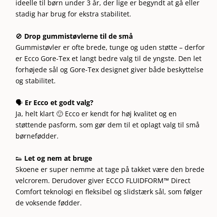
ideelle til børn under 3 år, der lige er begyndt at gå eller
stadig har brug for ekstra stabilitet.
🚫
Drop gummistøvlerne til de små
Gummistøvler er ofte brede, tunge og uden støtte – derfor
er Ecco Gore-Tex et langt bedre valg til de yngste. Den let
forhøjede sål og Gore-Tex designet giver både beskyttelse
og stabilitet.
🗣️
Er Ecco et godt valg?
Ja, helt klart 🙂 Ecco er kendt for høj kvalitet og en
støttende pasform, som gør dem til et oplagt valg til små
børnefødder.
👟
Let og nem at bruge
Skoene er super nemme at tage på takket være den brede
velcrorem. Derudover giver ECCO FLUIDFORM™ Direct
Comfort teknologi en fleksibel og slidstærk sål, som følger
de voksende fødder.