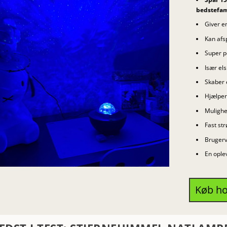
bedstefam
Giver e
Kan afs
Super p
Især el
Skaber 
Hjælper
Mulighed
Fast str
Brugerv
En ople
Køb h