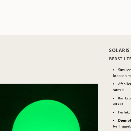
SOLARIS
BEDST I 
Simule
kroppen me
Afspill
søvn til
Kan br
alt i ét
Perfekt 
Dæmpba
lys, hyggeb