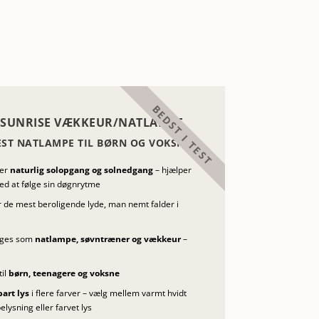
 SUNRISE VÆKKEUR/NATLAMPE
TEST NATLAMPE TIL BØRN OG VOKSNE
rer
naturlig solopgang og solnedgang
– hjælper
d at følge sin døgnrytme
er de mest beroligende lyde, man nemt falder i
uges som
natlampe, søvntræner og vækkeur
–
til
børn, teenagere og voksne
rt lys
i flere farver – vælg mellem varmt hvidt
elysning eller farvet lys