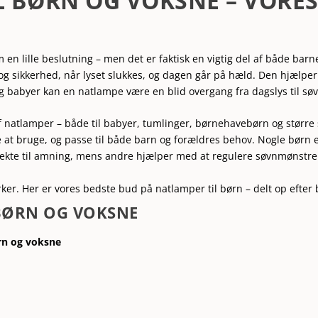
L BØRN OG VOKSNE – VORE
m en lille beslutning – men det er faktisk en vigtig del af både bar
og sikkerhed, når lyset slukkes, og dagen går på hæld. Den hjælper
og babyer kan en natlampe være en blid overgang fra dagslys til søv
 af natlamper – både til babyer, tumlinger, børnehavebørn og større
e at bruge, og passe til både barn og forældres behov. Nogle børn 
rfekte til amning, mens andre hjælper med at regulere søvnmønstre
irker. Her er vores bedste bud på natlamper til børn – delt op efter
 BØRN OG VOKSNE
ørn og voksne