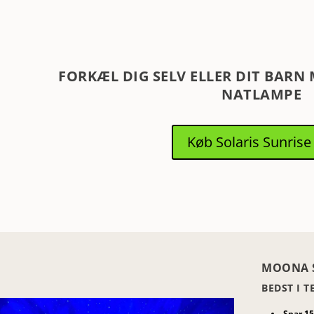
FORKÆL DIG SELV ELLER DIT BARN
NATLAMPE
Køb Solaris Sunrise
MOONA 
BEDST I T
Spar 1