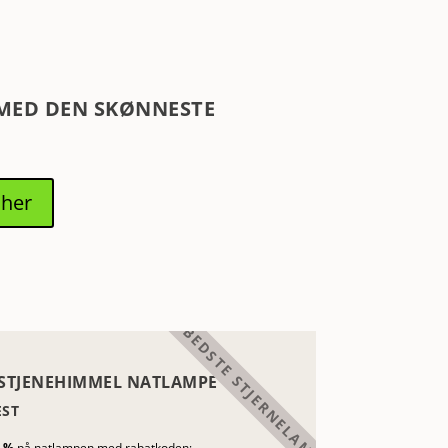
 MED DEN SKØNNESTE
 her
STJENEHIMMEL NATLAMPE
EST
5 %
på natlampen med rabatkoden: