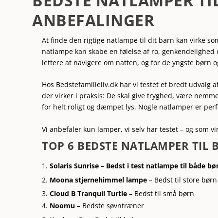
BEDSTE NATLAMPER TI
ANBEFALINGER
At finde den rigtige natlampe til dit barn kan virke so
natlampe kan skabe en følelse af ro, genkendelighed 
lettere at navigere om natten, og for de yngste børn 
Hos Bedstefamilieliv.dk har vi testet et bredt udvalg
der virker i praksis: De skal give tryghed, være nemm
for helt roligt og dæmpet lys. Nogle natlamper er pe
Vi anbefaler kun lamper, vi selv har testet – og som v
TOP 6 BEDSTE NATLAMPER TIL
Solaris Sunrise – Bedst i test natlampe til både b
Moona stjernehimmel lampe
– Bedst til store børn
Cloud B Tranquil Turtle
– Bedst til små børn
Noomu
– Bedste søvntræner