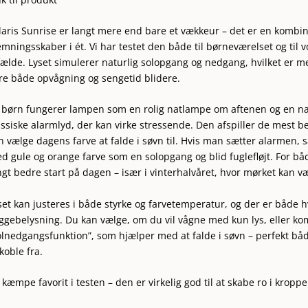
laris Sunrise er langt mere end bare et vækkeur – det er en kombi
emningsskaber i ét. Vi har testet den både til børneværelset og til 
lfælde. Lyset simulerer naturlig solopgang og nedgang, hvilket er 
re både opvågning og sengetid blidere.
l børn fungerer lampen som en rolig natlampe om aftenen og en 
assiske alarmlyd, der kan virke stressende. Den afspiller de mest b
n vælge dagens farve at falde i søvn til. Hvis man sætter alarmen
d gule og orange farve som en solopgang og blid fuglefløjt. For båd
ngt bedre start på dagen – især i vinterhalvåret, hvor mørket kan væ
set kan justeres i både styrke og farvetemperatur, og der er både hv
ggebelysning. Du kan vælge, om du vil vågne med kun lys, eller ko
olnedgangsfunktion”, som hjælper med at falde i søvn – perfekt både
 koble fra.
 kæmpe favorit i testen – den er virkelig god til at skabe ro i kroppe