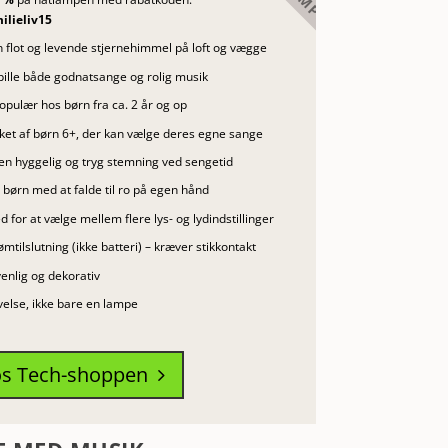
ilieliv15
n flot og levende stjernehimmel på loft og vægge
pille både godnatsange og rolig musik
opulær hos børn fra ca. 2 år og op
sket af børn 6+, der kan vælge deres egne sange
en hyggelig og tryg stemning ved sengetid
 børn med at falde til ro på egen hånd
 for at vælge mellem flere lys- og lydindstillinger
ømtilslutning (ikke batteri) – kræver stikkontakt
enlig og dekorativ
velse, ikke bare en lampe
os Tech-shoppen
5