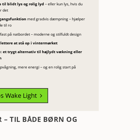
til blidt lys og rolig lyd
– eller kun lys, hvis du
r det
gangsfunktion
med gradvis dæmpning – hjælper
e til ro
fast på natbordet – moderne og stilfuldt design
t
lettere at stå op i vintermørket
n:
et trygt alternativ til højlydt vækning eller
m
pvågning, mere energi – og en rolig start på
s Wake Light
5
R – TIL BÅDE BØRN OG