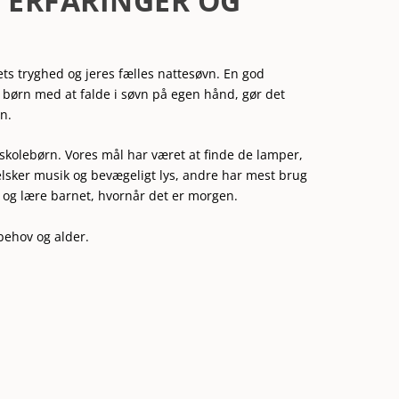
S ERFARINGER OG
nets tryghed og jeres fælles nattesøvn. En god
 børn med at falde i søvn på egen hånd, gør det
n.
 skolebørn. Vores mål har været at finde de lamper,
elsker musik og bevægeligt lys, andre har mest brug
 og lære barnet, hvornår det er morgen.
 behov og alder.