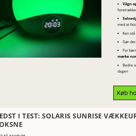
Vågn op 
foretrække
Solned
med at fald
Kan stå 
Gør de
For bør
mørke ru
Bedre o
dagen
Køb ho
EDST I TEST: SOLARIS SUNRISE VÆKKEU
OKSNE
nk til produkt