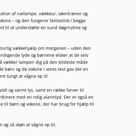
nation af natlampe, vækkeur, søvntræner og
voksne – og den fungerer fantastisk i begge
med til at understøtte en sund døgnrytme og
naturlig vækkehjælp om morgenen – uden den
eroligende lyde og børnene elsker at de selv
, så vækker lampen dig på den blideste måde
e børn og de voksne i vores test gav det en
re tungt at vågne op til.
idt og varmt lys, samt en række farver til
mbinere med en rolig alarmlyd. Der er også en
 til børn og voksne, der har brug for hjælp til
n og så skøn at vågne op til.