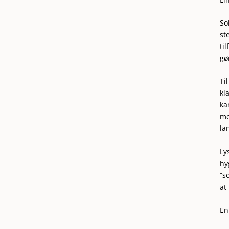
So
st
ti
gø
Ti
kl
ka
me
la
Ly
hy
“s
at
En