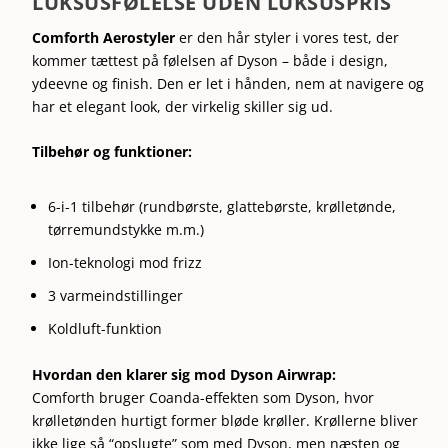
LUKSUSFØLELSE UDEN LUKSUSPRIS
Comforth Aerostyler
er den hår styler i vores test, der
kommer tættest på følelsen af Dyson – både i design,
ydeevne og finish. Den er let i hånden, nem at navigere og
har et elegant look, der virkelig skiller sig ud.
Tilbehør og funktioner:
6-i-1 tilbehør (rundbørste, glattebørste, krølletønde,
tørremundstykke m.m.)
Ion-teknologi mod frizz
3 varmeindstillinger
Koldluft-funktion
Hvordan den klarer sig mod Dyson Airwrap:
Comforth bruger Coanda-effekten som Dyson, hvor
krølletønden hurtigt former bløde krøller. Krøllerne bliver
ikke lige så “opslugte” som med Dyson, men næsten og