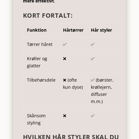
mere effektivt
.
KORT FORTALT:
Funktion
Hårtørrer
Hår styler
Tørrer håret
✅
✅
Krøller og
❌
✅
glatter
Tilbehørsdele
❌ (ofte
✅ (børster,
kun dyse)
krøllejern,
diffuser
m.m.)
Skånsom
❌
✅
styling
HVILKEN HÅR STYLER SKAL DU