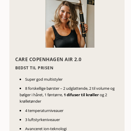
CARE COPENHAGEN AIR 2.0
BEDST TIL PRISEN
Super god multistyler
8 forskellige børster – 2 udglattende, 2 til volume og
bølger i håret, 1 føntørre,
1 difuser til krøller
og 2
krølletønder
4 temperaturniveauer
3 luftstyrkeniveauer
Avanceret ion-teknologi