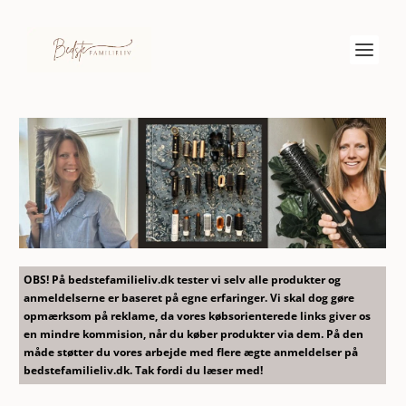
OBS! På bedstefamilieliv.dk tester vi selv alle produkter og
anmeldelserne er baseret på egne erfaringer. Vi skal dog gøre
opmærksom på reklame, da vores købsorienterede links giver os
en mindre kommision, når du køber produkter via dem. På den
måde støtter du vores arbejde med flere ægte anmeldelser på
bedstefamilieliv.dk. Tak fordi du læser med!