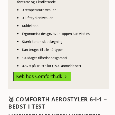
føntørre og 1 krølletønde
3 temperaturniveauer
3 luftstyrkeniveauer
Kuldeknap
Ergonomisk design, hvor toppen kan vinkles
Stærk keramisk belægning
Kan bruges til alle hårtyper
100 dages tilfredshedsgaranti
4,8 / 5 på Trustpilot (+500 anmeldelser)
Køb hos Comforth.dk
5
🥇 COMFORTH AEROSTYLER 6-I-1 –
BEDST I TEST