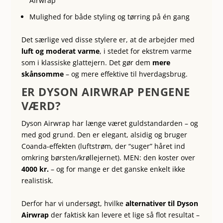
Airwrap
Mulighed for både styling og tørring på én gang
Det særlige ved disse stylere er, at de arbejder med
luft og moderat varme
, i stedet for ekstrem varme
som i klassiske glattejern. Det gør dem
mere
skånsomme
– og mere effektive til hverdagsbrug.
ER DYSON AIRWRAP PENGENE
VÆRD?
Dyson Airwrap har længe været guldstandarden – og
med god grund. Den er elegant, alsidig og bruger
Coanda-effekten (luftstrøm, der “suger” håret ind
omkring børsten/krøllejernet). MEN: den koster over
4000 kr.
– og for mange er det ganske enkelt ikke
realistisk.
Derfor har vi undersøgt, hvilke
alternativer til Dyson
Airwrap
der faktisk kan levere et lige så flot resultat –