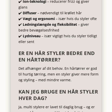
✔️
Ion-teknologi
– reducerer frizz og giver
glans
✔️
Diffuser
– nødvendigt til krøllet hår
✔️
Vægt og ergonomi
– især hvis du styler ofte
✔️
Ledningslængde og fleksibilitet
– giver
bedre bevægelsesfrihed
✔️
Lydniveau
– især vigtigt hvis du styler tidligt
eller sent
ER EN HÅR STYLER BEDRE END
EN HÅRTØRRER?
Det afhænger af dit behov. En hårtørrer er god
til hurtig tørring, men en styler giver mere form
og styling – med mindre varme.
KAN JEG BRUGE EN HÅR STYLER
HVER DAG?
Ja, multi stylere er lavet til daglig brug – og er