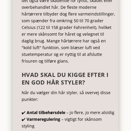
det også være skadende for tyndt, skadet eller
overbehandlet hår. De fleste moderne
hårtørrere tilbyder dog flere varmeindstillinger,
som spænder fra omkring 50 til 70 grader
Celsius (122 til 158 grader Fahrenheit), hvilket
er mere skånsomt for håret og velegnet til
daglig brug. Mange hårtørrere har også en
"kold luft" funktion, som blæser luft ved
stuetemperatur og er nyttig til at afslutte
frisuren og tilføre glans.
HVAD SKAL DU KIGGE EFTER I
EN GOD HÅR STYLER?
Når du vælger din hår styler, så overvej disse
punkter:
✔️
Antal tilbehørsdele
– jo flere, jo mere alsidig
✔️
Varmeregulering
– vigtigt for skånsom
styling