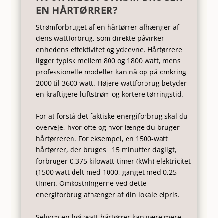
EN HÅRTØRRER?
Strømforbruget af en hårtørrer afhænger af
dens wattforbrug, som direkte påvirker
enhedens effektivitet og ydeevne. Hårtørrere
ligger typisk mellem 800 og 1800 watt, mens
professionelle modeller kan nå op på omkring
2000 til 3600 watt. Højere wattforbrug betyder
en kraftigere luftstrøm og kortere tørringstid.
For at forstå det faktiske energiforbrug skal du
overveje, hvor ofte og hvor længe du bruger
hårtørreren. For eksempel, en 1500-watt
hårtørrer, der bruges i 15 minutter dagligt,
forbruger 0,375 kilowatt-timer (kWh) elektricitet
(1500 watt delt med 1000, ganget med 0,25
timer). Omkostningerne ved dette
energiforbrug afhænger af din lokale elpris.
Selvom en høj-watt hårtørrer kan være mere