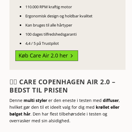
110.000 RPM kraftig motor
Ergonomisk design og holdbar kvalitet
Kan bruges til alle hårtyper
100 dages tilfredshedsgaranti
4,4 / 5 på Trustpilot
Køb Care Air 2.0 her
5
💁‍♀️ CARE COPENHAGEN AIR 2.0 –
BEDST TIL PRISEN
Denne
multi styler
er den eneste i testen med
diffuser
,
hvilket gør den til et ideelt valg for dig med
krøllet eller
bølget hår
. Den har flest tilbehørsdele i testen og
overrasker med sin alsidighed.