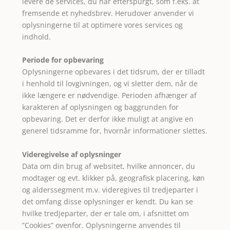
levere de services, du har efterspurgt, som f.eks. at
fremsende et nyhedsbrev. Herudover anvender vi
oplysningerne til at optimere vores services og
indhold.
Periode for opbevaring
Oplysningerne opbevares i det tidsrum, der er tilladt
i henhold til lovgivningen, og vi sletter dem, når de
ikke længere er nødvendige. Perioden afhænger af
karakteren af oplysningen og baggrunden for
opbevaring. Det er derfor ikke muligt at angive en
generel tidsramme for, hvornår informationer slettes.
Videregivelse af oplysninger
Data om din brug af websitet, hvilke annoncer, du
modtager og evt. klikker på, geografisk placering, køn
og alderssegment m.v. videregives til tredjeparter i
det omfang disse oplysninger er kendt. Du kan se
hvilke tredjeparter, der er tale om, i afsnittet om
”Cookies” ovenfor. Oplysningerne anvendes til