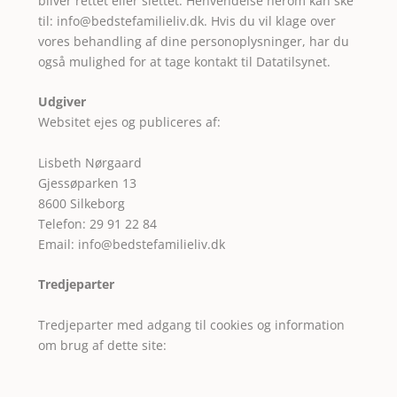
bliver rettet eller slettet. Henvendelse herom kan ske
til:
info@bedstefamilieliv.dk
. Hvis du vil klage over
vores behandling af dine personoplysninger, har du
også mulighed for at tage kontakt til
Datatilsynet
.
Udgiver
Websitet ejes og publiceres af:
Lisbeth Nørgaard
Gjessøparken 13
8600 Silkeborg
Telefon: 29 91 22 84
Email:
info@bedstefamilieliv.dk
Tredjeparter
Tredjeparter med adgang til cookies og information
om brug af dette site: