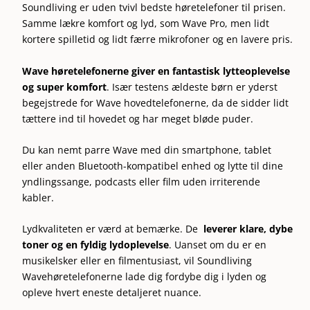
Soundliving er uden tvivl bedste høretelefoner til prisen.
Samme lækre komfort og lyd, som Wave Pro, men lidt
kortere spilletid og lidt færre mikrofoner og en lavere pris.
Wave høretelefonerne giver en fantastisk lytteoplevelse
og super komfort
. Især testens ældeste børn er yderst
begejstrede for Wave hovedtelefonerne, da de sidder lidt
tættere ind til hovedet og har meget bløde puder.
Du kan nemt parre Wave med din smartphone, tablet
eller anden Bluetooth-kompatibel enhed og lytte til dine
yndlingssange, podcasts eller film uden irriterende
kabler.
Lydkvaliteten er værd at bemærke. De
leverer klare, dybe
toner og en fyldig lydoplevelse
. Uanset om du er en
musikelsker eller en filmentusiast, vil Soundliving
Wavehøretelefonerne lade dig fordybe dig i lyden og
opleve hvert eneste detaljeret nuance.