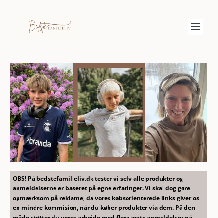
OBS! På bedstefamilieliv.dk tester vi selv alle produkter og
anmeldelserne er baseret på egne erfaringer. Vi skal dog gøre
opmærksom på reklame, da vores købsorienterede links giver os
en mindre kommision, når du køber produkter via dem. På den
måde støtter du vores arbejde med flere ægte anmeldelser på