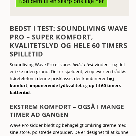
Køb dem til en skarp pris lige her
BEDST I TEST: SOUNDLIVING WAVE
PRO – SUPER KOMFORT,
KVALITETSLYD OG HELE 60 TIMERS
SPILLETID
Soundliving Wave Pro er vores
bedst i test
vinder – og det
er ikke uden grund. Det er sjældent, vi oplever en trådløs
høretelefon i denne prisklasse, der kombinerer
høj
komfort
,
imponerende lydkvalitet
og
op til 60 timers
batteritid
.
EKSTREM KOMFORT – OGSÅ I MANGE
TIMER AD GANGEN
Wave Pro sidder blødt og behageligt omkring ørerne med
sine store, polstrede ørepuder. De er designet til at kunne