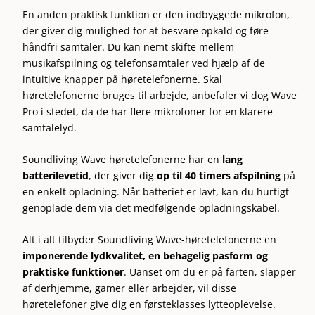
En anden praktisk funktion er den indbyggede mikrofon,
der giver dig mulighed for at besvare opkald og føre
håndfri samtaler. Du kan nemt skifte mellem
musikafspilning og telefonsamtaler ved hjælp af de
intuitive knapper på høretelefonerne. Skal
høretelefonerne bruges til arbejde, anbefaler vi dog Wave
Pro i stedet, da de har flere mikrofoner for en klarere
samtalelyd.
Soundliving Wave høretelefonerne har en
lang
batterilevetid
, der giver dig
op til 40 timers afspilning
på
en enkelt opladning. Når batteriet er lavt, kan du hurtigt
genoplade dem via det medfølgende opladningskabel.
Alt i alt tilbyder Soundliving Wave-høretelefonerne en
imponerende lydkvalitet, en behagelig pasform og
praktiske funktioner
. Uanset om du er på farten, slapper
af derhjemme, gamer eller arbejder, vil disse
høretelefoner give dig en førsteklasses lytteoplevelse.