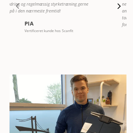
nemt holde øje med min fedtprocent, vægt og få mange
andre analyser på få sekunder der er lette at forstå
takket være den nemme app. Den har gjort en kæmpe
forskel for mig, og jeg kan kun anbefale den!
MADS
Vertificeret kunde hos
Scanfit