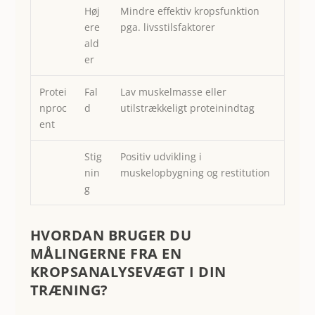
Høj
Mindre effektiv kropsfunktion
ere
pga. livsstilsfaktorer
ald
er
Protei
Fal
Lav muskelmasse eller
nproc
d
utilstrækkeligt proteinindtag
ent
Stig
Positiv udvikling i
nin
muskelopbygning og restitution
g
HVORDAN BRUGER DU
MÅLINGERNE FRA EN
KROPSANALYSEVÆGT I DIN
TRÆNING?