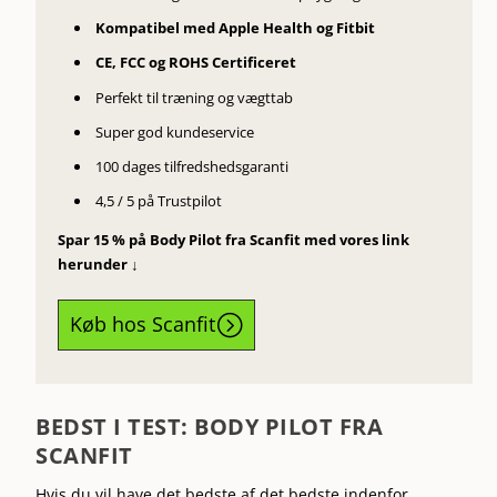
Kompatibel med Apple Health og Fitbit
CE, FCC og ROHS Certificeret
Perfekt til træning og vægttab
Super god kundeservice
100 dages tilfredshedsgaranti
4,5 / 5 på Trustpilot
Spar 15 % på Body Pilot fra Scanfit med vores link
herunder ↓
Køb hos Scanfit
=
BEDST I TEST: BODY PILOT FRA
SCANFIT
Hvis du vil have det bedste af det bedste indenfor