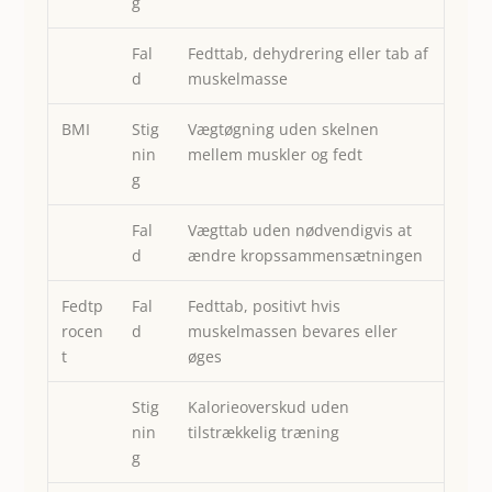
g
Fal
Fedttab, dehydrering eller tab af
d
muskelmasse
BMI
Stig
Vægtøgning uden skelnen
nin
mellem muskler og fedt
g
Fal
Vægttab uden nødvendigvis at
d
ændre kropssammensætningen
Fedtp
Fal
Fedttab, positivt hvis
rocen
d
muskelmassen bevares eller
t
øges
Stig
Kalorieoverskud uden
nin
tilstrækkelig træning
g