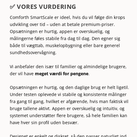
✅ VORES VURDERING
Comforth SmartScale er ideel, hvis du vil følge din krops
udvikling over tid – uden at betale premium-priser.
Opsætningen er hurtig, appen er overskuelig, og
målingerne føles stabile fra dag til dag. Den egner sig
både til vægttab, muskelopbygning eller bare generel
sundhedsovervågning.
Vi anbefaler den især til familier og almindelige brugere,
der vil have
meget værdi for pengene
.
Opsætningen er hurtig, og den daglige brug er helt ligetil.
Under testen oplevede vi stabile og konsistente målinger
fra gang til gang, hvilket er afgørende, hvis man faktisk vil
bruge tallene aktivt. Appen er overskuelig og intuitiv, og
systemet understøtter flere brugere, så hele familien kan
have hver sin profil uden besvær.
Designet er enkelt og diskret, så den passer naturligt ind