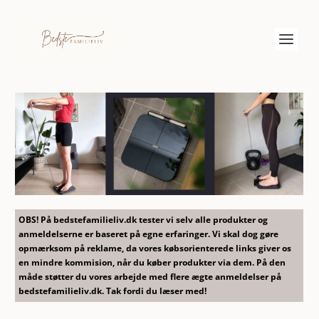
OBS! På bedstefamilieliv.dk tester vi selv alle produkter og
anmeldelserne er baseret på egne erfaringer. Vi skal dog gøre
opmærksom på reklame, da vores købsorienterede links giver os
en mindre kommision, når du køber produkter via dem. På den
måde støtter du vores arbejde med flere ægte anmeldelser på
bedstefamilieliv.dk. Tak fordi du læser med!