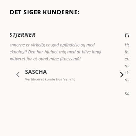
DET SIGER KUNDERNE:
FÅR MIN VARMESTE ANBEFALING
Helt fantastisk at jeg nu med min kropsscanner kan
følge min udvikling mere præcis, end bare at få et tal på
en almindelig vægt. Det har været en stor
motivationsfaktor for mig at jeg virkelig kan se når der
sker fremskidt, og læse mere præcis hvad de forskellige
målinger viser.
Kæmpe anbefaling herfra!
EMMA
Vertificeret kunde hos
Vellafit