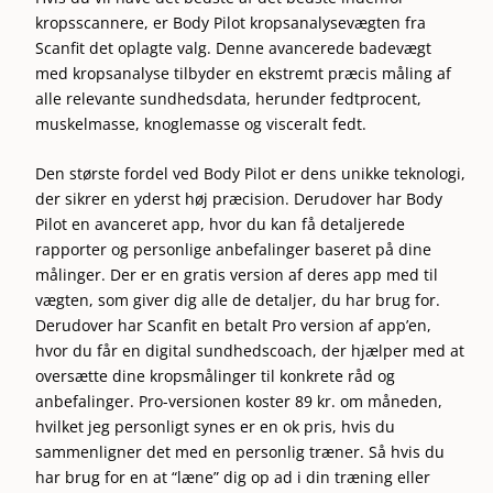
kropsscannere, er Body Pilot kropsanalysevægten fra
Scanfit det oplagte valg. Denne avancerede badevægt
med kropsanalyse tilbyder en ekstremt præcis måling af
alle relevante sundhedsdata, herunder fedtprocent,
muskelmasse, knoglemasse og visceralt fedt.
Den største fordel ved Body Pilot er dens unikke teknologi,
der sikrer en yderst høj præcision. Derudover har Body
Pilot en avanceret app, hvor du kan få detaljerede
rapporter og personlige anbefalinger baseret på dine
målinger. Der er en gratis version af deres app med til
vægten, som giver dig alle de detaljer, du har brug for.
Derudover har Scanfit en betalt Pro version af app’en,
hvor du får en digital s
undhedscoach, der hjælper med at
oversætte dine kropsmålinger til konkrete råd og
anbefalinger. Pro-versionen koster 89 kr. om måneden,
hvilket jeg personligt synes er en ok pris, hvis du
sammenligner det med en personlig træner. Så hvis du
har brug for en at “læne” dig op ad i din træning eller