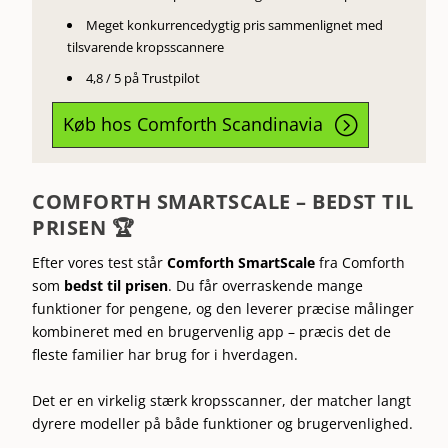
Meget konkurrencedygtig pris sammenlignet med
tilsvarende kropsscannere
4,8 / 5 på Trustpilot
Køb hos Comforth Scandinavia
=
COMFORTH SMARTSCALE – BEDST TIL
PRISEN 🏆
Efter vores test står
Comforth SmartScale
fra
Comforth
som
bedst til prisen
. Du får overraskende mange
funktioner for pengene, og den leverer præcise målinger
kombineret med en brugervenlig app – præcis det de
fleste familier har brug for i hverdagen.
Det er en virkelig stærk kropsscanner, der matcher langt
dyrere modeller på både funktioner og brugervenlighed.