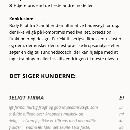
❌ Højere pris end de fleste andre modeller
Konklusion:
Body Pilot fra Scanfit er den ultimative badevægt for dig,
der ikke vil gå på kompromis med kvalitet, præcision,
funktioner og design. Perfekt til seriøse fitnessentusiaster
og dem, der ønsker den mest præcise kropsanalyse eller
søger en digital sundhedscoach, der kan hjælpe med at
tage træningen eller livsstilsændringen til næste niveau.
DET SIGER KUNDERNE:
EN FANTASTISK SUNDHEDSHJÆLPER
En fantastisk sundhedshjælper, der virkelig har hjulpet
mig med at komme i bedre form. Jeg har tidligere
kæmpet med at holde motivationen, da jeg manglede
konkrete data til at følge min udvikling. Nu kan jeg