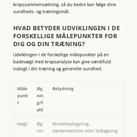
kropssammensætning, så du bedre kan følge dine
sundheds- og træningsmål.
HVAD BETYDER UDVIKLINGEN I DE
FORSKELLIGE MÅLEPUNKTER FOR
DIG OG DIN TRÆNING?
Udviklingen i de forskellige målepunkter på en
badevægt med kropsanalyse kan give værdifuld
indsigt i din træning og generelle sundhed.
Måle
Øg
Betydning
punk
nin
t
g/F
ald
Vægt
Øg
Muskelopbygning,
nin
væskeretention eller fedtøgning