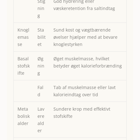
Stig
God hydrering eller
nin
væskeretention fra saltindtag
g
Knogl
Sta
Sund kost og vægtbærende
emas
bilit
øvelser hjælper med at bevare
se
et
knoglestyrken
Basal
Øg
Øget muskelmasse, hvilket
stofsk
nin
betyder øget kalorieforbrænding
ifte
g
Fal
Tab af muskelmasse eller lavt
d
kalorieindtag over tid
Meta
Lav
Sundere krop med effektivt
bolisk
ere
stofskifte
alder
ald
er