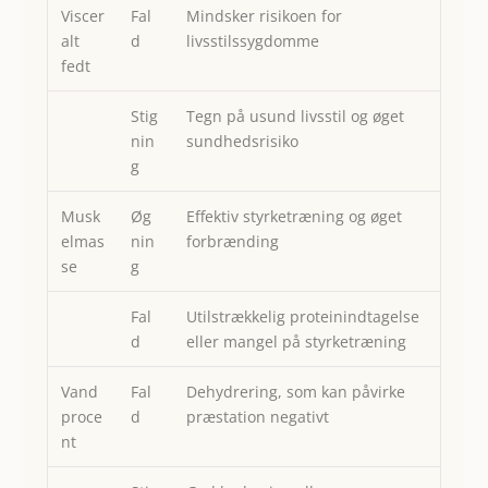
Viscer
Fal
Mindsker risikoen for
alt
d
livsstilssygdomme
fedt
Stig
Tegn på usund livsstil og øget
nin
sundhedsrisiko
g
Musk
Øg
Effektiv styrketræning og øget
elmas
nin
forbrænding
se
g
Fal
Utilstrækkelig proteinindtagelse
d
eller mangel på styrketræning
Vand
Fal
Dehydrering, som kan påvirke
proce
d
præstation negativt
nt