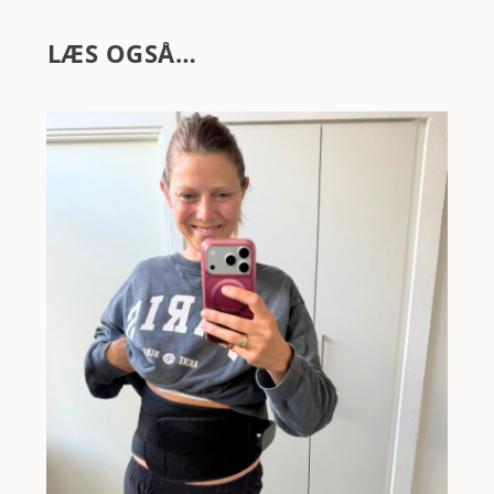
LÆS OGSÅ…