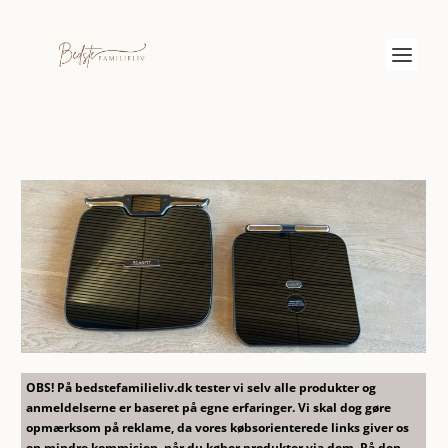
OBS! På bedstefamilieliv.dk tester vi selv alle produkter og
anmeldelserne er baseret på egne erfaringer. Vi skal dog gøre
opmærksom på reklame, da vores købsorienterede links giver os
en mindre kommision, når du køber produkter via dem. På den