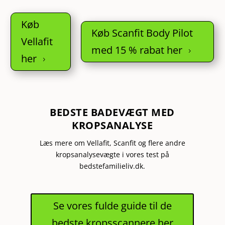
Køb
Køb Scanfit Body Pilot
Vellafit
med 15 % rabat her
5
her
5
BEDSTE BADEVÆGT MED
KROPSANALYSE
Læs mere om Vellafit, Scanfit og flere andre
kropsanalysevægte i vores test på
bedstefamilieliv.dk.
Se vores fulde guide til de
bedste kropsscannere her