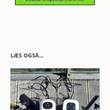
LÆS OGSÅ…