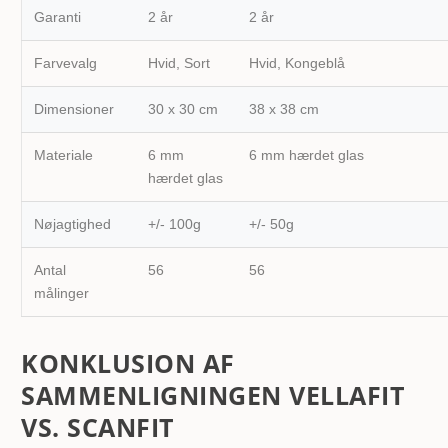
Garanti
2 år
2 år
Farvevalg
Hvid, Sort
Hvid, Kongeblå
Dimensioner
30 x 30 cm
38 x 38 cm
Materiale
6 mm
6 mm hærdet glas
hærdet glas
Nøjagtighed
+/- 100g
+/- 50g
Antal
56
56
målinger
KONKLUSION AF
SAMMENLIGNINGEN VELLAFIT
VS. SCANFIT