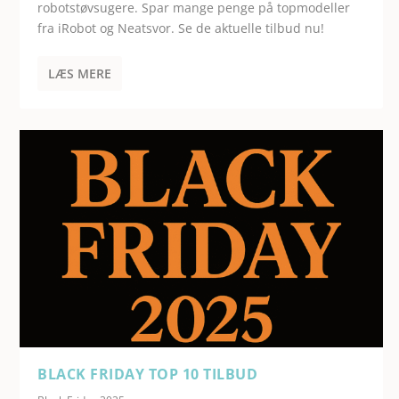
robotstøvsugere. Spar mange penge på topmodeller
fra iRobot og Neatsvor. Se de aktuelle tilbud nu!
LÆS MERE
BLACK FRIDAY TOP 10 TILBUD