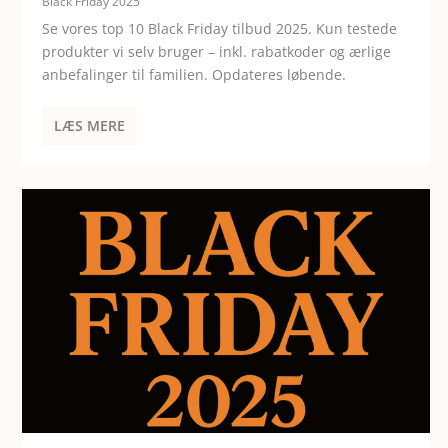
Black Friday 2025
Se vores top 10 Black Friday tilbud 2025. Kun testede
produkter vi selv bruger – inkl. rabatkoder og ærlige
anbefalinger til familien. Opdateres løbende.
LÆS MERE